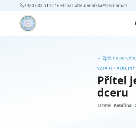
+420 603 514 516
charlotte.benatska@seznam.cz
← Zpět na poradn
VZTAHY · VEŘEJNÝ
Přítel 
dceru
Tazatel:
Kateřina
· 