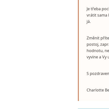
Je třeba poc
vrátit sama
já.
Změnit příte
postoj, zap
hodnotu, nen
vyvine a Vy 
S pozdrave
Charlotte B