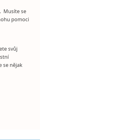
e. Musíte se
 mohu pomoci
ete svůj
stní
e se nějak