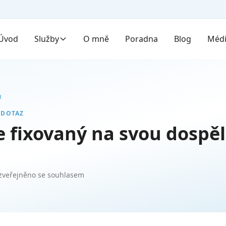
Úvod
Služby
O mně
Poradna
Blog
Méd
u
 DOTAZ
je fixovaný na svou dospě
zveřejněno se souhlasem