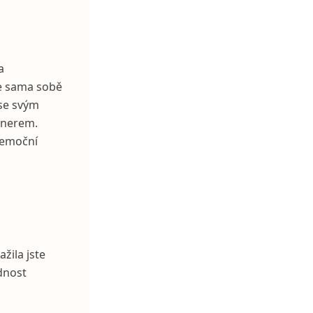
a
te sama sobě
 se svým
rtnerem.
 emoční
žila jste
ednost