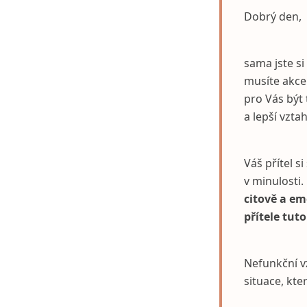
Dobrý den,
sama jste s
musíte akce
pro Vás být 
a lepší vzta
Váš přítel 
v minulosti
citově a e
přítele tut
Nefunkční v
situace, kte