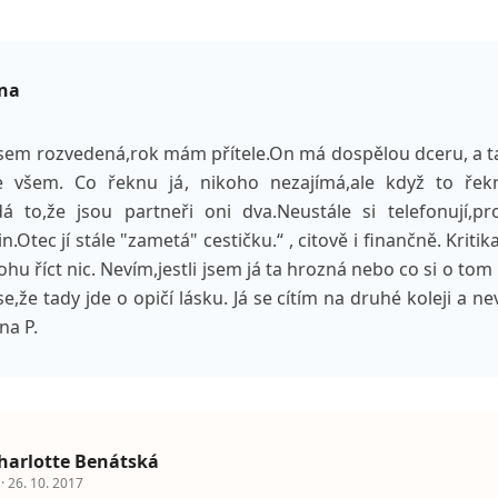
ina
sem rozvedená,rok mám přítele.On má dospělou dceru, a ta
e všem. Co řeknu já, nikoho nezajímá,ale když to řek
dá to,že jsou partneři oni dva.Neustále si telefonují,pro
n.Otec jí stále "zametá" cestičku.“ , citově i finančně. Kriti
u říct nic. Nevím,jestli jsem já ta hrozná nebo co si o to
,že tady jde o opičí lásku. Já se cítím na druhé koleji a 
na P.
harlotte Benátská
 26. 10. 2017