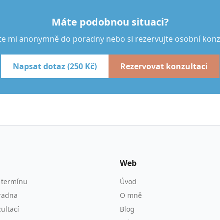
Máte podobnou situaci?
te mi anonymně do poradny nebo si rezervujte osobní konzu
Napsat dotaz (250 Kč)
Rezervovat konzultaci
Web
 termínu
Úvod
radna
O mně
ultací
Blog