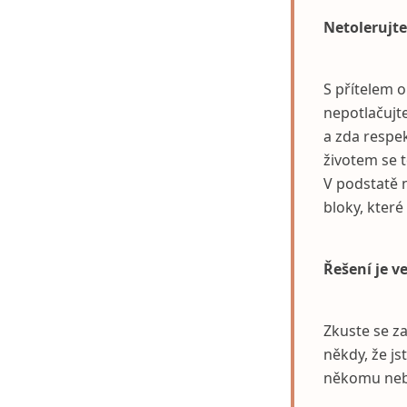
Netolerujte
S přítelem o
nepotlačujt
a zda respek
životem se t
V podstatě 
bloky, kter
Řešení je v
Zkuste se z
někdy, že js
někomu neb