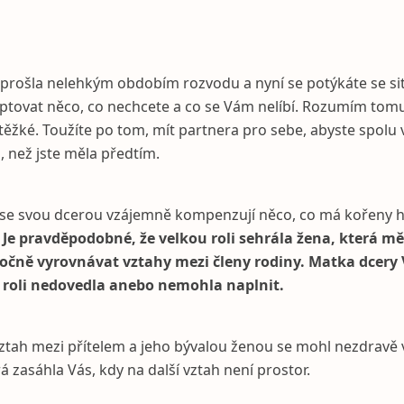
i prošla nelehkým obdobím rozvodu a nyní se potýkáte se sit
ptovat něco, co nechcete a co se Vám nelíbí. Rozumím tomu
těžké. Toužíte po tom, mít partnera pro sebe, abyste spolu vy
h, než jste měla předtím.
si se svou dcerou vzájemně kompenzují něco, co má kořeny 
.
Je pravděpodobné, že velkou roli sehrála žena, která mě
močně vyrovnávat vztahy mezi členy rodiny. Matka dcery
o roli nedovedla anebo nemohla naplnit.
ztah mezi přítelem a jeho bývalou ženou se mohl nezdravě v
rá zasáhla Vás, kdy na další vztah není prostor.