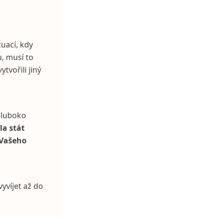
uací, kdy
, musí to
tvořili jiný
hluboko
la stát
 Vašeho
yvíjet až do