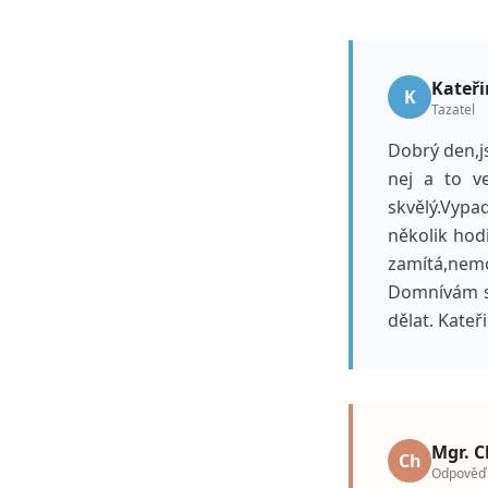
Kateř
K
Tazatel
Dobrý den,j
nej a to v
skvělý.Vypa
několik hodi
zamítá,nemoh
Domnívám se
dělat. Kateři
Mgr. C
Ch
Odpověď ·