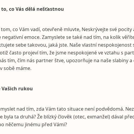
 to, co Vás dělá nešťastnou
 tom, co Vám vadí, otevřeně mluvte, Neskrývejte své pocity 
e negativní emoce. Zamyslete se také nad tím, na kolik věří
tujete sebe takovou, jaká jste. Naše vlastní nespokojenost
otiž často projeví tím, že jsme nespokojené ve vztahu s pa
nás tím, čím nás partner štve, upozorňuje na naše slabiny a
é v sobě máme.
e Vašich rukou
amyslet nad tím, zda Vám tato situace není podvědomá. Neza
te byla ta druhá? Že blízký člověk (otec, exmanžel) dával př
o něčemu jinému před Vámi?