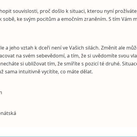
hopit souvislosti, proč došlo k situaci, kterou nyní prožívát
 k sobě, ke svým pocitům a emočním zraněním. S tím Vám
le a jeho vztah k dceři není ve Vašich silách. Změnit ale můž
racovat na svém sebevědomí, a tím, že si uvědomíte svou vla
echáte si ubližovat tím, že smíříte s pozicí té druhé. Situac
už sama intuitivně vycítíte, co máte dělat.
m
enátská