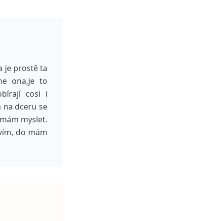
 je prostě ta
ne ona,je to
bírají cosi i
ka na dceru se
m mám myslet.
nevím, do mám