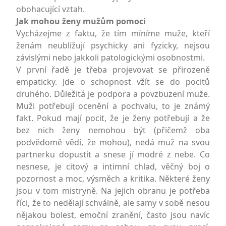
obohacující vztah.
Jak mohou ženy mužům pomoci
Vycházejme z faktu, že tím míníme muže, kteří
ženám neubližují psychicky ani fyzicky, nejsou
závislými nebo jakkoli patologickými osobnostmi.
V první řadě je třeba projevovat se přirozeně
empaticky. Jde o schopnost vžít se do pocitů
druhého. Důležitá je podpora a povzbuzení muže.
Muži potřebují ocenění a pochvalu, to je známý
fakt. Pokud mají pocit, že je ženy potřebují a že
bez nich ženy nemohou být (přičemž oba
podvědomě vědí, že mohou), nedá muž na svou
partnerku dopustit a snese jí modré z nebe. Co
nesnese, je citový a intimní chlad, věčný boj o
pozornost a moc, výsměch a kritika. Některé ženy
jsou v tom mistryně. Na jejich obranu je potřeba
říci, že to nedělají schválně, ale samy v sobě nesou
nějakou bolest, emoční zranění, často jsou navíc