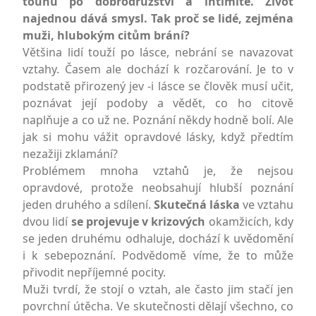
touhu po dobrodružství a intimitě. Život
najednou dává smysl. Tak proč se lidé, zejména
muži, hlubokým citům brání?
Většina lidí touží po lásce, nebrání se navazovat
vztahy. Časem ale dochází k rozčarování. Je to v
podstatě přirozený jev -i lásce se člověk musí učit,
poznávat její podoby a vědět, co ho citově
naplňuje a co už ne. Poznání někdy hodně bolí. Ale
jak si mohu vážit opravdové lásky, když předtím
nezažiji zklamání?
Problémem mnoha vztahů je, že nejsou
opravdové, protože neobsahují hlubší poznání
jeden druhého a sdílení.
Skutečná láska
ve vztahu
dvou lidí
se projevuje v krizových
okamžicích, kdy
se jeden druhému odhaluje, dochází k uvědomění
i k sebepoznání. Podvědomě víme, že to může
přivodit nepříjemné pocity.
Muži tvrdí, že stojí o vztah, ale často jim stačí jen
povrchní útěcha. Ve skutečnosti dělají všechno, co