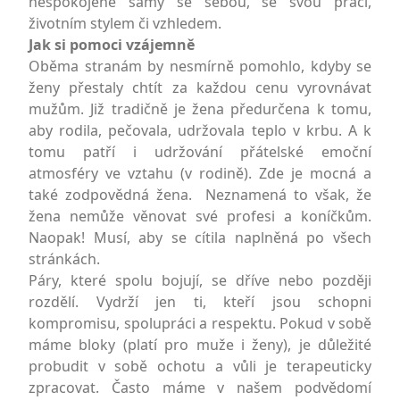
nespokojené samy se sebou, se svou prací,
životním stylem či vzhledem.
Jak si pomoci vzájemně
Oběma stranám by nesmírně pomohlo, kdyby se
ženy přestaly chtít za každou cenu vyrovnávat
mužům. Již tradičně je žena předurčena k tomu,
aby rodila, pečovala, udržovala teplo v krbu. A k
tomu patří i udržování přátelské emoční
atmosféry ve vztahu (v rodině). Zde je mocná a
také zodpovědná žena. Neznamená to však, že
žena nemůže věnovat své profesi a koníčkům.
Naopak! Musí, aby se cítila naplněná po všech
stránkách.
Páry, které spolu bojují, se dříve nebo později
rozdělí. Vydrží jen ti, kteří jsou schopni
kompromisu, spolupráci a respektu. Pokud v sobě
máme bloky (platí pro muže i ženy), je důležité
probudit v sobě ochotu a vůli je terapeuticky
zpracovat. Často máme v našem podvědomí