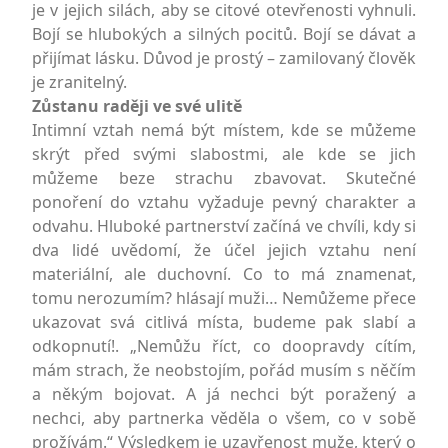
je v jejich silách, aby se citové otevřenosti vyhnuli.
Bojí se hlubokých a silných pocitů. Bojí se dávat a
přijímat lásku. Důvod je prostý – zamilovaný člověk
je zranitelný.
Zůstanu raději ve své ulitě
Intimní vztah nemá být místem, kde se můžeme
skrýt před svými slabostmi, ale kde se jich
můžeme beze strachu zbavovat. Skutečné
ponoření do vztahu vyžaduje pevný charakter a
odvahu. Hluboké partnerství začíná ve chvíli, kdy si
dva lidé uvědomí, že účel jejich vztahu není
materiální, ale duchovní. Co to má znamenat,
tomu nerozumím? hlásají muži… Nemůžeme přece
ukazovat svá citlivá místa, budeme pak slabí a
odkopnutí!. „Nemůžu říct, co doopravdy cítím,
mám strach, že neobstojím, pořád musím s něčím
a někým bojovat. A já nechci být poražený a
nechci, aby partnerka věděla o všem, co v sobě
prožívám.“ Výsledkem je uzavřenost muže, který o