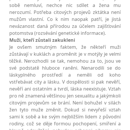
sobě nemluví, nechce nic sdílet a žena mu
nerozumí. Potřeba citových projevů zktátka není
mužům vlastní. Co k nim naopak patří, je jistá
nevázanost daná přírodou za účelem zajišťování
potomstva (rozsévání genetické informace).
Muži, kteří zůstali zakukleni
Je ovšem smutným faktem, že někteří muži
zůstávají v kuklách a proměnit je v motýly je velmi
těžké. Nerozhodli se tak, nemohou za to, jsou ve
své podstatě hluboce raněni. Nenarodili se do
láskyplného prostředí a neměli od koho
vstřebávat city a lásku. V dospělosti si pak nevěří,
nevěří ani ostatním a tvrdí, láska neexistuje. Vztah
pro ně znamená většinou jen sexualitu a jakýmkoli
citovým projevům se brání. Není bohužel v silách
žen tyto muže změnit. Dokud si nevyřeší vztah
sami k sobě a ke svým nejbližším lidem z původní
rodiny, což se děje formou pochopení, smíření a