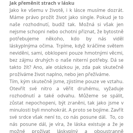
Jak přeměnit strach v lásku
Jako ke všemu v životě, i k lásce musíme dozrát.
Máme právo prožít život jako single. Pokud je to
naše rozhodnutí, budiž tak. Možná si však jen
nejsme schopni nebo ochotni přiznat, že bytostně
potřebujeme někoho, kdo by nás viděl
láskyplnýma očima. Trpíme, když kráčíme světem
neviděni, sami, obklopeni pouze hmotnými věcmi,
bez zájmu druhých o naše niterní potřeby. Dá se
takto žít? Ano, ale otázkou je, zda pak skutečně
prožíváme život naplno, nebo jen přežíváme.
Tím, kým skutečně jsme, zjistíme pouze ve vztahu.
Otevřít své nitro a věřit druhému, vyžaduje
rozhodnutí a také odvahu. Můžeme se spálit,
zůstat nepochopeni, být zraněni, tak jako jsme v
minulosti byli mnohokrát. A proto se bojíme. Zavřít
své srdce však není to, co nás posune dál. To, co
nás posune dál, je víra, že láska existuje a že je
možné prožívat láskyplný a oboustranně