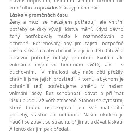
hlavně odpuštění, nebudou schopni nikomu nic
emočního a opravdově láskyplného dát.
Láska v proměnách času
Ženy a muži se navzájem potřebují, ale vnitřní
potřeby se díky vývoji lidstva mění. Kdysi dávno
ženy potřebovaly muže k rozmnožování a
ochraně. Potřebovaly, aby jim zajistil bezpečné
místo k životu a aby chránil je a jejich děti. Citové a
duševní potřeby nebyly prioritou. Evoluci ale
vnímáme nejen ve hmotném světě, ale i v
duchovním. V minulosti, aby naše děti přežily,
chránili jsme jejich prostředí. K tomu, abychom je
ochránili teď, potřebujeme změnu v našem
vnímání lásky. Bez schopnosti dávat a přijímat
lásku budou v životě ztracené. Stanou se bytostmi,
které budou uspokojovat jen své materiální
potřeby, šťastné ale nebudou. Našim úkolem je
naučit se zbavit se strachu, přijímat a dávat láskau.
A tento dar jim pak předat.